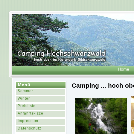
Home
Camping ... hoch o
Menü
Sommer
Winter
Preisliste
Anfahrtskizze
Impressum
Datenschutz