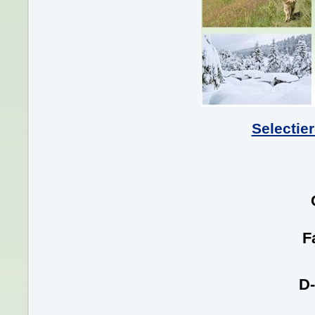
Selectie
F
D